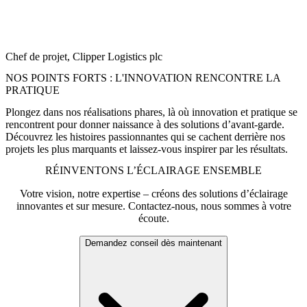
« Avec Zumtobel, nous avons trouvé un partenaire capable de
répondre parfaitement à nos exigences élevées en matière de
flexibilité, d’efficacité énergétique et de fiabilité opérationnelle grâce
à une solution d’éclairage intelligente. »
Chef de projet, Clipper Logistics plc
NOS POINTS FORTS : L'INNOVATION RENCONTRE LA
PRATIQUE
Plongez dans nos réalisations phares, là où innovation et pratique se
rencontrent pour donner naissance à des solutions d’avant-garde.
Découvrez les histoires passionnantes qui se cachent derrière nos
projets les plus marquants et laissez-vous inspirer par les résultats.
RÉINVENTONS L’ÉCLAIRAGE ENSEMBLE
Votre vision, notre expertise – créons des solutions d’éclairage
innovantes et sur mesure. Contactez-nous, nous sommes à votre
écoute.
Demandez conseil dès maintenant