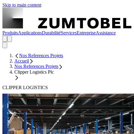
Skip to main content
Produits
Applications
Durabilité
Services
Entreprise
Assistance
Nos References Projets
Accueil
Nos References Projets
Clipper Logistics Plc
CLIPPER LOGISTICS