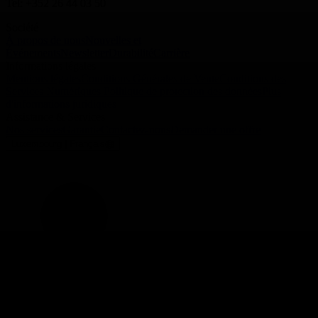
Tel: +352 26 44 03 50
Société
À propos de nous
Nouvelles et
Événements
Newsletter
Durabilité
Carrière
Informations légales
Mentions légales
Conditions Générales de Vente
Conditions des
Services Numériques
Politique de protection des données
Plus
d'informations juridiques
Assistance & Services
Nos services
Garantie
Contactez-nous
Demander une offre
Luxembourg | Français