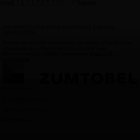
2
3
4
5
...
12
1
écédente
suivante
INSCRIVEZ-VOUS DÈS MAINTENANT À NOTRE
NEWSLETTER
Recevez des actualités sélectionnées, des conseils d’experts et des
offres exclusives – directement dans votre boîte mail.
Pour en savoir plus, veuillez consulter notre
politique de
confidentialité
Siège régional
ZG Lighting Benelux
Rue de Luxembourg 177
8077 Bertrange