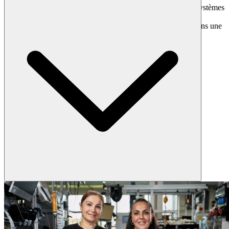
l’infrastructure du bâtiment est analysé : usage des espaces, systèmes
de commande, stratégies de maintenance, etc. Le résultat : un
système d’éclairage réfléchi, pérenne et performant, conçu dans une
approche unifiée.
Avec notre modèle « Light as a Service » (LaaS ou éclairage comme
service), vous bénéficiez d’une solution d’éclairage complète –
incluant conception, installation, maintenance et modernisation –
sans immobiliser de capital. Vous payez uniquement une redevance
mensuelle fixe, avec des coûts d’exploitation parfaitement maîtrisés.