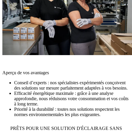
Ce modèle réduit les risques, préserve votre trésorerie et vous
garantit une technologie toujours à la pointe. Idéal pour les
entreprises qui souhaitent conjuguer flexibilité et investissement
durable.
POURQUOI CHOISIR ZUMTOBEL & THORN ?
Aperçu de vos avantages
Conseil d’experts :
nos spécialistes expérimentés conçoivent
des solutions sur mesure parfaitement adaptées à vos besoins.
Efficacité énergétique maximale :
grâce à une analyse
approfondie, nous réduisons votre consommation et vos coûts
à long terme.
Priorité à la durabilité :
toutes nos solutions respectent les
normes environnementales les plus exigeantes.
PRÊTS POUR UNE SOLUTION D'ÉCLAIRAGE SANS