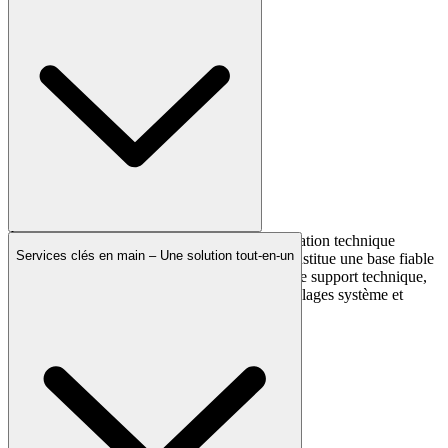
À la fin du projet, vous recevez une documentation technique
Services clés en main – Une solution tout-en-un
complète, structurée et facile à utiliser. Elle constitue une base fiable
pour la maintenance, les extensions futures et le support technique,
en répertoriant l’ensemble des composants, réglages système et
protocoles de mise en service.