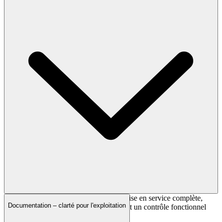
Nous prenons également en charge la mise en service complète,
Documentation – clarté pour l'exploitation
incluant la paramétrisation, l’adressage et un contrôle fonctionnel
exhaustif.