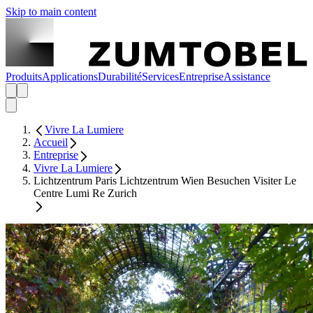
Skip to main content
Produits
Applications
Durabilité
Services
Entreprise
Assistance
Vivre La Lumiere
Accueil
Entreprise
Vivre La Lumiere
Lichtzentrum Paris Lichtzentrum Wien Besuchen Visiter Le
Centre Lumi Re Zurich