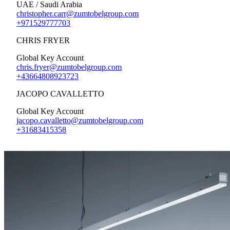
UAE / Saudi Arabia
christopher.carr@zumtobelgroup.com
+971529777703
CHRIS FRYER
Global Key Account
chris.fryer@zumtobelgroup.com
+43664808923723
JACOPO CAVALLETTO
Global Key Account
jacopo.cavalletto@zumtobelgroup.com
+31683415358