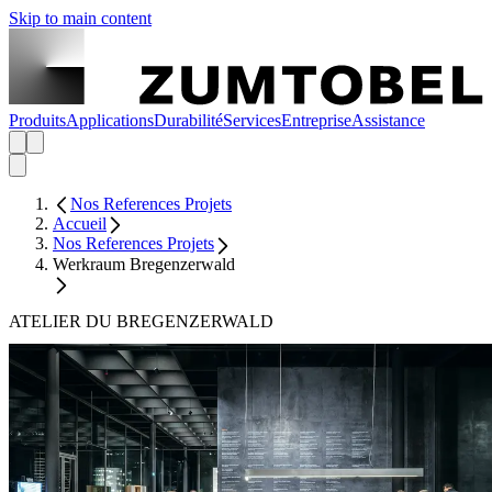
Skip to main content
Produits
Applications
Durabilité
Services
Entreprise
Assistance
Nos References Projets
Accueil
Nos References Projets
Werkraum Bregenzerwald
ATELIER DU BREGENZERWALD