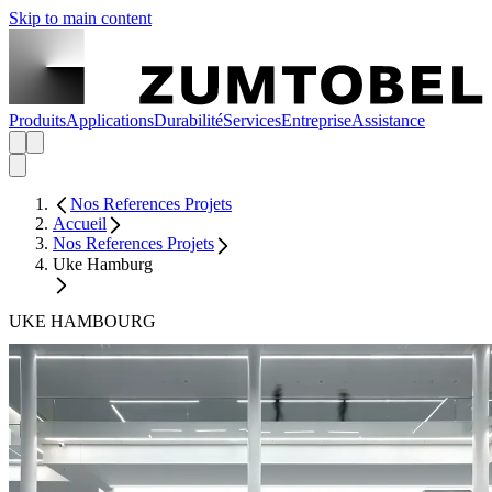
Skip to main content
Produits
Applications
Durabilité
Services
Entreprise
Assistance
Nos References Projets
Accueil
Nos References Projets
Uke Hamburg
UKE HAMBOURG