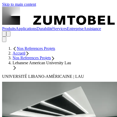
Skip to main content
Produits
Applications
Durabilité
Services
Entreprise
Assistance
Nos References Projets
Accueil
Nos References Projets
Lebanese American University Lau
UNIVERSITÉ LIBANO-AMÉRICAINE | LAU