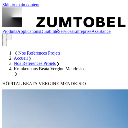
Skip to main content
Produits
Applications
Durabilité
Services
Entreprise
Assistance
Nos References Projets
Accueil
Nos References Projets
Krankenhaus Beata Vergine Mendrisio
HÔPITAL BEATA VERGINE MENDRISIO