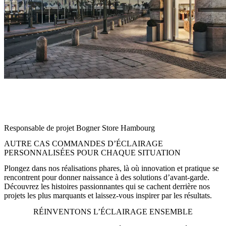
« Grâce au concept d’éclairage sur mesure de Zumtobel, nous avons
pu non seulement réinventer visuellement notre marque, mais aussi
créer une expérience d’achat économe en énergie et atmosphérique,
tout à fait dans l’esprit de notre concept de chalet moderne. »
Responsable de projet Bogner Store Hambourg
AUTRE CAS COMMANDES D’ÉCLAIRAGE
PERSONNALISÉES POUR CHAQUE SITUATION
Plongez dans nos réalisations phares, là où innovation et pratique se
rencontrent pour donner naissance à des solutions d’avant-garde.
Découvrez les histoires passionnantes qui se cachent derrière nos
projets les plus marquants et laissez-vous inspirer par les résultats.
RÉINVENTONS L’ÉCLAIRAGE ENSEMBLE