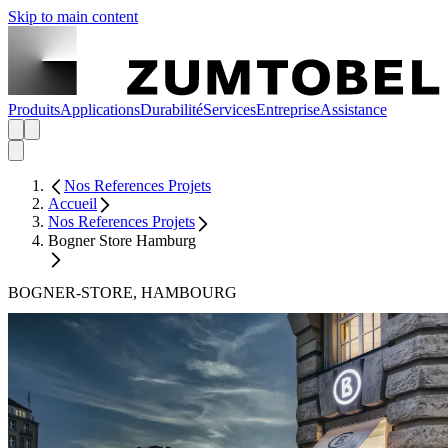
Skip to main content
Produits
Applications
Durabilité
Services
Entreprise
Assistance
Nos References Projets
Accueil
Nos References Projets
Bogner Store Hamburg
BOGNER-STORE, HAMBOURG