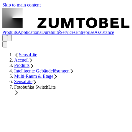
Skip to main content
Produits
Applications
Durabilité
Services
Entreprise
Assistance
SensaLite
Accueil
Produits
Intelligente Gebäudelösungen
Multi-Raum & Etage
SensaLite
Fotobuňka SwitchLite