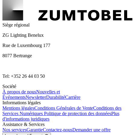
Siège régional
ZG Lighting Benelux
Rue de Luxembourg 177
8077 Bertrange
Tel: +352 26 44 03 50
Société
À propos de nous
Nouvelles et
Événements
Newsletter
Durabilité
Carrière
Informations légales
Mentions légales
Conditions Générales de Vente
Conditions des
Services Numériques
Politique de protection des données
Plus
d'informations juridiques
Assistance & Services
Nos services
Garantie
Contactez-nous
Demander une offre