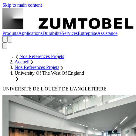
Skip to main content
Produits
Applications
Durabilité
Services
Entreprise
Assistance
Nos References Projets
Accueil
Nos References Projets
University Of The West Of England
UNIVERSITÉ DE L'OUEST DE L'ANGLETERRE