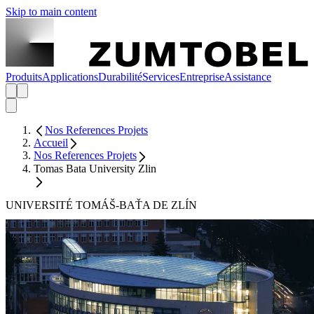
Skip to main content
Produits
Applications
Durabilité
Services
Entreprise
Assistance
Nos References Projets
Accueil
Nos References Projets
Tomas Bata University Zlin
UNIVERSITÉ TOMÁŠ-BAŤA DE ZLÍN