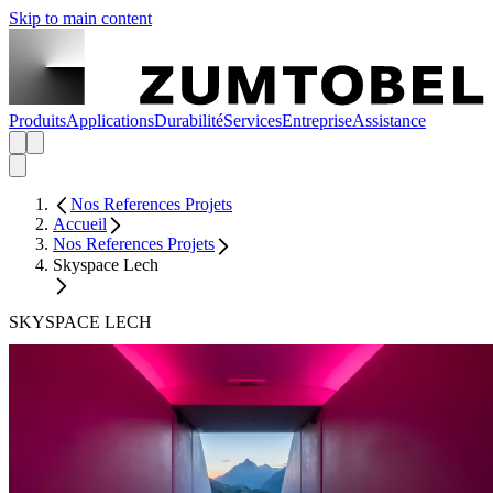
Skip to main content
Produits
Applications
Durabilité
Services
Entreprise
Assistance
Nos References Projets
Accueil
Nos References Projets
Skyspace Lech
SKYSPACE LECH