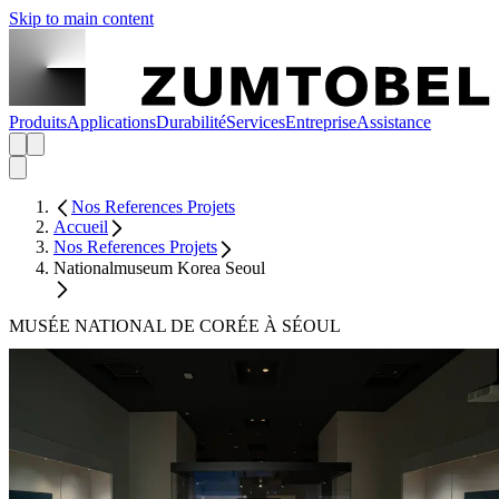
Skip to main content
Produits
Applications
Durabilité
Services
Entreprise
Assistance
Nos References Projets
Accueil
Nos References Projets
Nationalmuseum Korea Seoul
MUSÉE NATIONAL DE CORÉE À SÉOUL