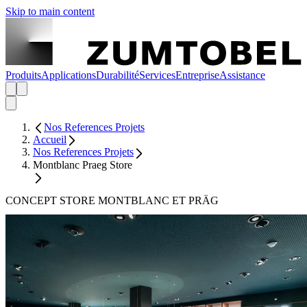
Skip to main content
Produits
Applications
Durabilité
Services
Entreprise
Assistance
Nos References Projets
Accueil
Nos References Projets
Montblanc Praeg Store
CONCEPT STORE MONTBLANC ET PRÄG