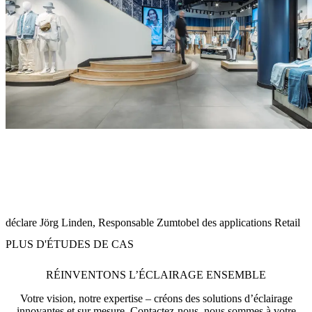
« Ce projet démontre comment une collaboration internationale, un
design d’éclairage précis et une compréhension approfondie de
l’identité de marque peuvent conduire à une expérience cohérente et
impressionnante en magasin. De l’organisation créative mondiale
aux États-Unis au développement technique en Autriche et à la mise
en œuvre à Paris, chaque détail a été soigneusement orchestré »
déclare Jörg Linden, Responsable Zumtobel des applications Retail
PLUS D'ÉTUDES DE CAS
RÉINVENTONS L’ÉCLAIRAGE ENSEMBLE
Votre vision, notre expertise – créons des solutions d’éclairage
innovantes et sur mesure. Contactez-nous, nous sommes à votre