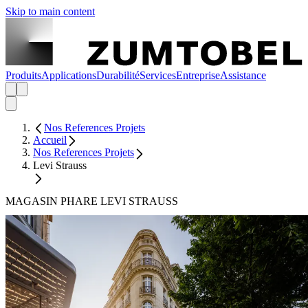
Skip to main content
Produits
Applications
Durabilité
Services
Entreprise
Assistance
Nos References Projets
Accueil
Nos References Projets
Levi Strauss
MAGASIN PHARE LEVI STRAUSS