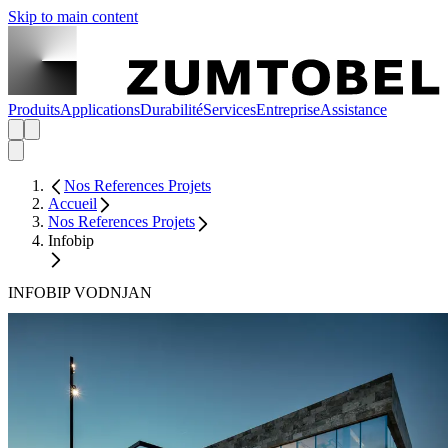
Skip to main content
Produits
Applications
Durabilité
Services
Entreprise
Assistance
Nos References Projets
Accueil
Nos References Projets
Infobip
INFOBIP VODNJAN