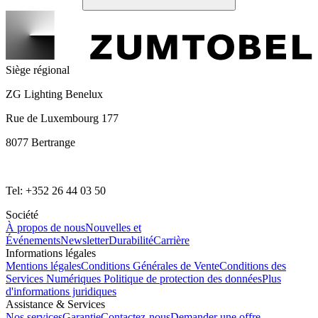
Siège régional
ZG Lighting Benelux
Rue de Luxembourg 177
8077 Bertrange
Tel: +352 26 44 03 50
Société
À propos de nous
Nouvelles et
Événements
Newsletter
Durabilité
Carrière
Informations légales
Mentions légales
Conditions Générales de Vente
Conditions des
Services Numériques
Politique de protection des données
Plus
d'informations juridiques
Assistance & Services
Nos services
Garantie
Contactez-nous
Demander une offre