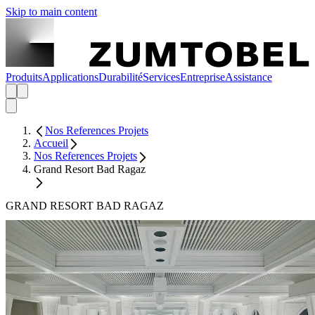
Skip to main content
Produits
Applications
Durabilité
Services
Entreprise
Assistance
Nos References Projets
Accueil
Nos References Projets
Grand Resort Bad Ragaz
GRAND RESORT BAD RAGAZ