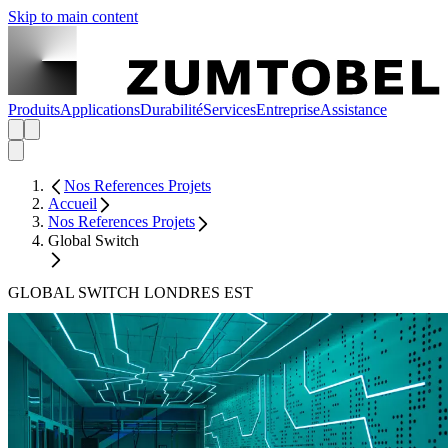
Skip to main content
Produits
Applications
Durabilité
Services
Entreprise
Assistance
Nos References Projets
Accueil
Nos References Projets
Global Switch
GLOBAL SWITCH LONDRES EST