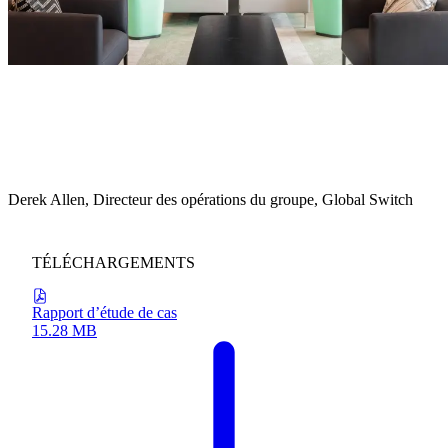
« La solution d’éclairage de Zumtobel soutient des opérations sûres
et efficaces tout en nous offrant l’adaptabilité nécessaire pour
répondre aux demandes changeantes des clients. » Il fait partie de la
plateforme d’infrastructure plus large qui nous permet de prendre en
charge des déploiements d’IA et de calcul haute performance de plus
en plus complexes. »
Derek Allen,
Directeur des opérations du groupe, Global Switch
TÉLÉCHARGEMENTS
Rapport d’étude de cas
15.28 MB