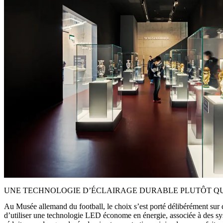
UNE TECHNOLOGIE D’ÉCLAIRAGE DURABLE PLUTÔT QU
Au Musée allemand du football, le choix s’est porté délibérément sur d
d’utiliser une technologie LED économe en énergie, associée à des sy