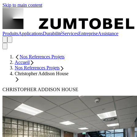
Skip to main content
Produits
Applications
Durabilité
Services
Entreprise
Assistance
Nos References Projets
Accueil
Nos References Projets
Christopher Addison House
CHRISTOPHER ADDISON HOUSE