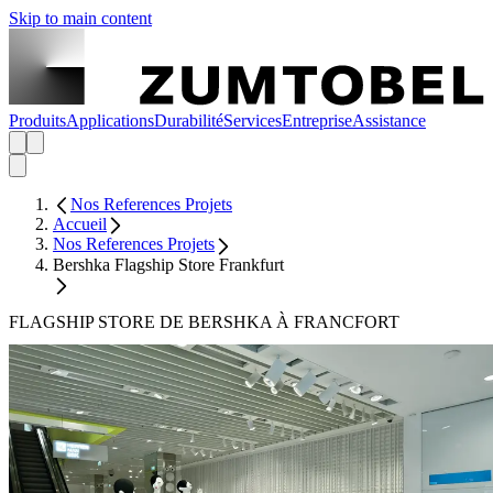
Skip to main content
Produits
Applications
Durabilité
Services
Entreprise
Assistance
Nos References Projets
Accueil
Nos References Projets
Bershka Flagship Store Frankfurt
FLAGSHIP STORE DE BERSHKA À FRANCFORT