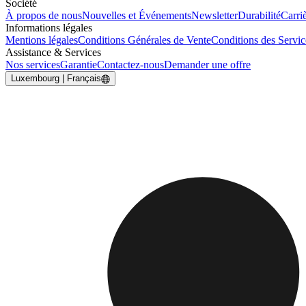
Société
À propos de nous
Nouvelles et Événements
Newsletter
Durabilité
Carri
Informations légales
Mentions légales
Conditions Générales de Vente
Conditions des Servi
Assistance & Services
Nos services
Garantie
Contactez-nous
Demander une offre
Luxembourg | Français