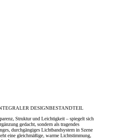
 INTEGRALER DESIGNBESTANDTEIL
arenz, Struktur und Leichtigkeit – spiegelt sich
rgänzung gedacht, sondern als tragendes
langes, durchgängiges Lichtbandsystem in Szene
tsteht eine gleichmäßige, warme Lichtstimmung,