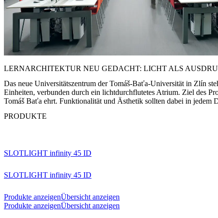
LERNARCHITEKTUR NEU GEDACHT: LICHT ALS AUSDR
Das neue Universitätszentrum der Tomáš-Baťa-Universität in Zlín ste
Einheiten, verbunden durch ein lichtdurchflutetes Atrium. Ziel des P
Tomáš Baťa ehrt. Funktionalität und Ästhetik sollten dabei in jedem 
PRODUKTE
SLOTLIGHT infinity 45 ID
SLOTLIGHT infinity 45 ID
Produkte anzeigen
Übersicht anzeigen
Produkte anzeigen
Übersicht anzeigen