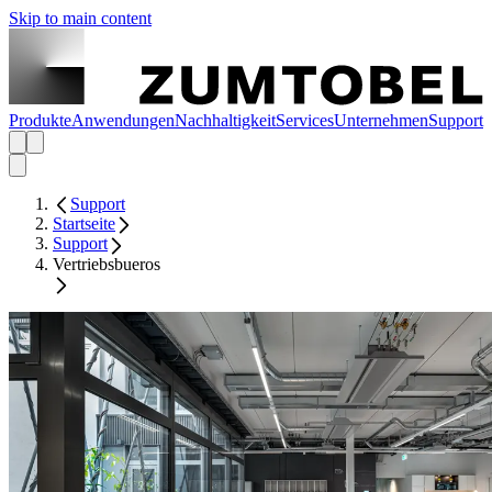
Skip to main content
Produkte
Anwendungen
Nachhaltigkeit
Services
Unternehmen
Support
Support
Startseite
Support
Vertriebsbueros