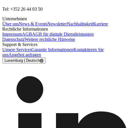
Tel: +352 26 44 03 50
Unternehmen
Über uns
News & Events
Newsletter
Nachhaltigkeit
Karriere
Rechtliche Informationen
Impressum
AGB
AGB für digitale Dienstleistungen
Datenschutz
Weitere rechtliche Hinweise
Support & Services
Unsere Services
Garantie Informationen
Kontaktieren Sie
uns
Angebot anfragen
Luxemburg | Deutsch