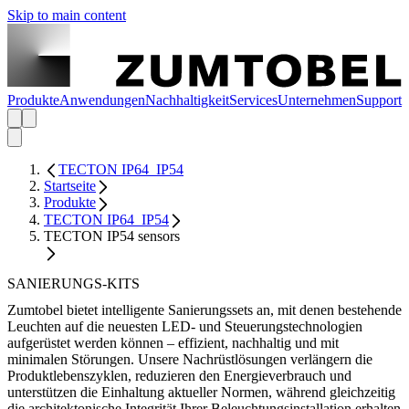
Skip to main content
Produkte
Anwendungen
Nachhaltigkeit
Services
Unternehmen
Support
TECTON IP64_IP54
Startseite
Produkte
TECTON IP64_IP54
TECTON IP54 sensors
SANIERUNGS-KITS
Zumtobel bietet intelligente Sanierungssets an, mit denen bestehende
Leuchten auf die neuesten LED- und Steuerungstechnologien
aufgerüstet werden können – effizient, nachhaltig und mit
minimalen Störungen. Unsere Nachrüstlösungen verlängern die
Produktlebenszyklen, reduzieren den Energieverbrauch und
unterstützen die Einhaltung aktueller Normen, während gleichzeitig
die architektonische Integrität Ihrer Beleuchtungsinstallation erhalten