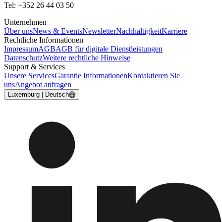
Tel: +352 26 44 03 50
Unternehmen
Über uns
News & Events
Newsletter
Nachhaltigkeit
Karriere
Rechtliche Informationen
Impressum
AGB
AGB für digitale Dienstleistungen
Datenschutz
Weitere rechtliche Hinweise
Support & Services
Unsere Services
Garantie Informationen
Kontaktieren Sie
uns
Angebot anfragen
Luxemburg | Deutsch