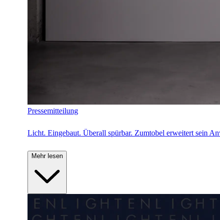
Pressemitteilung
Licht. Eingebaut. Überall spürbar. Zumtobel erweitert sein A
Mehr lesen