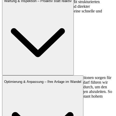
Wartung & Inspektion – Proaktiv statt reaktiv
unser Support-Team steht Ihnen zur Seite. Mit strukturierten
Serviceprozessen, erfahrenen Technikern und direkter
Ansprechpartner-Unterstützung sichern wir eine schnelle und
kompetente Reaktion.
Regelmäßige Wartungszyklen und visuelle Inspektionen sorgen für
Optimierung & Anpassung – Ihre Anlage im Wandel
einen störungsfreien und sicheren Betrieb. Bei Bedarf führen wir
Messungen der Lichtstärke und Systemparameter durch, um den
Zustand der Anlage zu bewerten und Optimierungen abzuleiten. So
bleibt die Performance Ihrer Beleuchtung auf konstant hohem
Niveau.