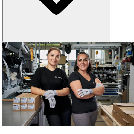
Im Rahmen unserer Inspektionsleistungen bieten wir präzise
Messungen der Lichtstärke vor Ort. Damit lassen sich nicht nur Soll-
Ist-Vergleiche durchführen, sondern auch der Einfluss von
Verschmutzung oder Alterung bewerten. Das Ergebnis: verlässliche
Daten als Entscheidungsgrundlage für Optimierungen, Wartung
oder einen Austausch.
WARUM ZUMTOBEL & THORN?