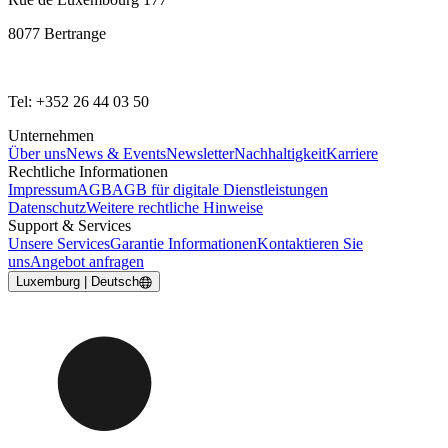
8077 Bertrange
Tel: +352 26 44 03 50
Unternehmen
Über uns
News & Events
Newsletter
Nachhaltigkeit
Karriere
Rechtliche Informationen
Impressum
AGB
AGB für digitale Dienstleistungen
Datenschutz
Weitere rechtliche Hinweise
Support & Services
Unsere Services
Garantie Informationen
Kontaktieren Sie
uns
Angebot anfragen
Luxemburg | Deutsch