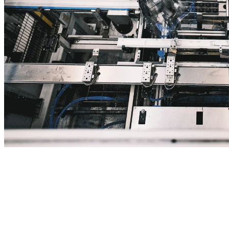
IM DIGITALEN ZEITALTER WERDEN IMMER MEHR
ARBEITSPROZESSE VOLLSTÄNDIG AUTOMATISIERT. IN
DER INDUSTRIE 4.0, IN DER MENSCHEN UND
MASCHINEN IN EINEM VERNETZTEN SYSTEM
KOMMUNIZIEREN, SPIELT DIE BELEUCHTUNG EINE
ZENTRALE ROLLE. DENKEN SIE ZUM BEISPIEL AN EINE
INFRASTRUKTUR UND EIN NETZWERK FÜR SENSORIK
ZUR DATENERFASSUNG UND NAVIGATION.