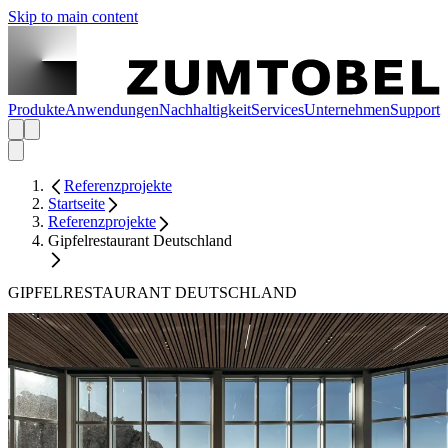
Skip to main content
Produkte
Anwendungen
Nachhaltigkeit
Services
Unternehmen
Support
Referenzprojekte
Startseite
Referenzprojekte
Gipfelrestaurant Deutschland
GIPFELRESTAURANT DEUTSCHLAND