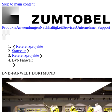
Skip to main content
Produkte
Anwendungen
Nachhaltigkeit
Services
Unternehmen
Support
Referenzprojekte
Startseite
Referenzprojekte
Bvb Fanwelt
BVB-FANWELT DORTMUND