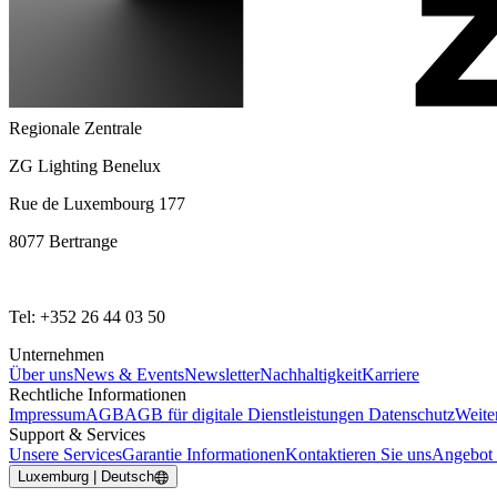
Regionale Zentrale
ZG Lighting Benelux
Rue de Luxembourg 177
8077 Bertrange
Tel: +352 26 44 03 50
Unternehmen
Über uns
News & Events
Newsletter
Nachhaltigkeit
Karriere
Rechtliche Informationen
Impressum
AGB
AGB für digitale Dienstleistungen
Datenschutz
Weite
Support & Services
Unsere Services
Garantie Informationen
Kontaktieren Sie uns
Angebot 
Luxemburg | Deutsch