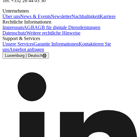
Tel: +352 26 44 03 50
Unternehmen
Über uns
News & Events
Newsletter
Nachhaltigkeit
Karriere
Rechtliche Informationen
Impressum
AGB
AGB für digitale Dienstleistungen
Datenschutz
Weitere rechtliche Hinweise
Support & Services
Unsere Services
Garantie Informationen
Kontaktieren Sie
uns
Angebot anfragen
Luxemburg | Deutsch