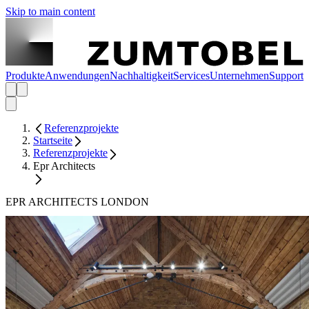
Skip to main content
Produkte
Anwendungen
Nachhaltigkeit
Services
Unternehmen
Support
Referenzprojekte
Startseite
Referenzprojekte
Epr Architects
EPR ARCHITECTS LONDON