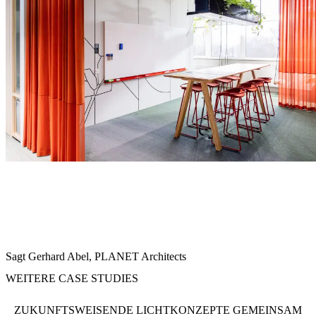
"Die Arbeitswelt ist im Umbruch. Auch in Zeiten von Remote und
Hybrid Work bleibt das Büro ein zentraler Ort für Interaktion und
Kollaboration – solche Möglichkeitsräume zu schaffen, sehen wir
als unsere Mission. In Tallinn ist uns das trotz geografisch bedingt
herausfordernder Lichtverhältnisse mit multifunktionalen
Raumlösungen und einem smarten Lichtkonzept gelungen"
Sagt Gerhard Abel, PLANET Architects
WEITERE CASE STUDIES
ZUKUNFTSWEISENDE LICHTKONZEPTE GEMEINSAM