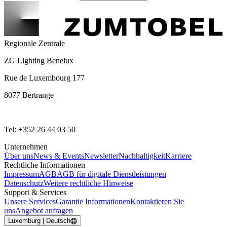
Regionale Zentrale
ZG Lighting Benelux
Rue de Luxembourg 177
8077 Bertrange
Tel: +352 26 44 03 50
Unternehmen
Über uns
News & Events
Newsletter
Nachhaltigkeit
Karriere
Rechtliche Informationen
Impressum
AGB
AGB für digitale Dienstleistungen
Datenschutz
Weitere rechtliche Hinweise
Support & Services
Unsere Services
Garantie Informationen
Kontaktieren Sie
uns
Angebot anfragen
Luxemburg | Deutsch