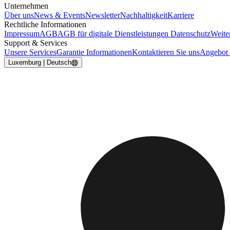
Unternehmen
Über uns
News & Events
Newsletter
Nachhaltigkeit
Karriere
Rechtliche Informationen
Impressum
AGB
AGB für digitale Dienstleistungen
Datenschutz
Weite
Support & Services
Unsere Services
Garantie Informationen
Kontaktieren Sie uns
Angebot 
Luxemburg | Deutsch