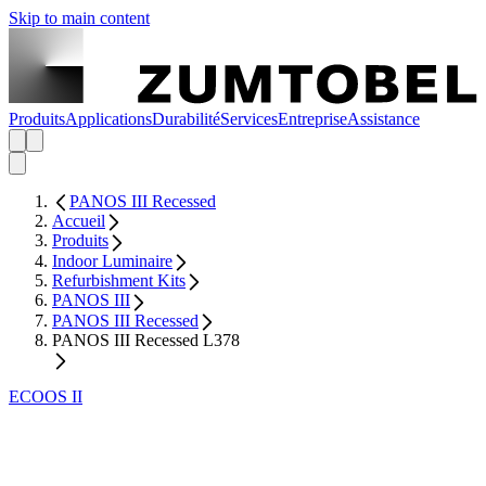
Skip to main content
Produits
Applications
Durabilité
Services
Entreprise
Assistance
PANOS III Recessed
Accueil
Produits
Indoor Luminaire
Refurbishment Kits
PANOS III
PANOS III Recessed
PANOS III Recessed L378
ECOOS II