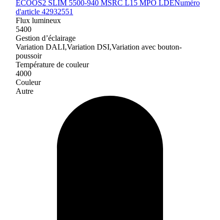
ECOOS2 SLIM 5500-940 MSRC L15 MPO LDE
Numéro
d'article 42932551
Flux lumineux
5400
Gestion d’éclairage
Variation DALI,Variation DSI,Variation avec bouton-
poussoir
Température de couleur
4000
Couleur
Autre