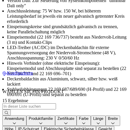
Version Dali: Zur Steuerung von Systemkomponenten "dimmbar
Dali only"
Anschlussleistung: 75 W bzw. 150 W, bei höherem
Leistungsbedarf ist jeweils ein neuer galvanisch getrennter Kreis
erforderlich
Einspeisungskreise sind grundsätzlich galvanisch zu trennen,
keine Parallelschaltung möglich
Einspeisemodul (22 169 736/737) besteht aus Niedervolt-Leitung
(3 m) und Kontakt-Clips
LED-Treiber (AC/DC) im Deckenbaldachin für externe
Spannungsversorgung der Niedervolt-Stromschiene (48 V),
Anschlussspannung: 230 V 0/50/60 Hz
Hinweis Verbinder (ohne elektrische Einspeisung):
Einspeisemodul und Abschlussplatte sind separat zu bestellen (22
Konfigurieren
169 736/737 und 22 169 696–701)
Deckenbaldachin aus Aluminium, schwarz, silber bzw. weiß
lackiert
Stahlseilabhängungen 22 169 687/689/690 (H-Profil) und 22 169
WÄHLEN SIE EIN PRODUKT
690/691 (U-Profil) sind separat zu bestellen
15 Ergebnisse
Anwendung
Produktfamilie
Zertifikate
Farbe
Länge
Breite
Höhe
IP-Schutzart
Elektrische Sicherheitsklasse
Gewicht