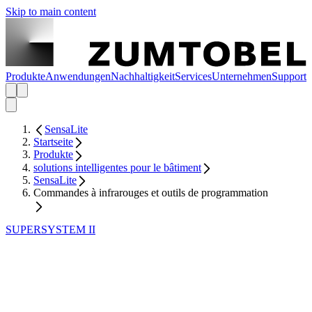
Skip to main content
Produkte
Anwendungen
Nachhaltigkeit
Services
Unternehmen
Support
SensaLite
Startseite
Produkte
solutions intelligentes pour le bâtiment
SensaLite
Commandes à infrarouges et outils de programmation
SUPERSYSTEM II