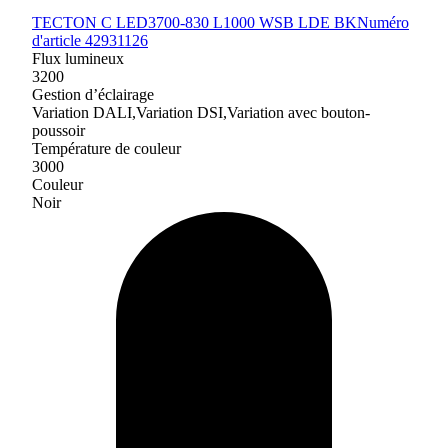
TECTON C LED3700-830 L1000 WSB LDE BK
Numéro
d'article 42931126
Flux lumineux
3200
Gestion d’éclairage
Variation DALI,Variation DSI,Variation avec bouton-
poussoir
Température de couleur
3000
Couleur
Noir