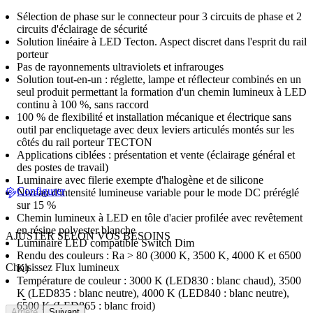
Sélection de phase sur le connecteur pour 3 circuits de phase et 2
circuits d'éclairage de sécurité
Solution linéaire à LED Tecton. Aspect discret dans l'esprit du rail
porteur
Pas de rayonnements ultraviolets et infrarouges
Solution tout-en-un : réglette, lampe et réflecteur combinés en un
seul produit permettant la formation d'un chemin lumineux à LED
continu à 100 %, sans raccord
100 % de flexibilité et installation mécanique et électrique sans
outil par encliquetage avec deux leviers articulés montés sur les
côtés du rail porteur TECTON
Applications ciblées : présentation et vente (éclairage général et
des postes de travail)
Luminaire avec filerie exempte d'halogène et de silicone
Configurer
Niveau d'intensité lumineuse variable pour le mode DC préréglé
sur 15 %
Chemin lumineux à LED en tôle d'acier profilée avec revêtement
en résine polyester blanche
AJUSTER SELON VOS BESOINS
Luminaire LED compatible Switch Dim
Rendu des couleurs : Ra > 80 (3000 K, 3500 K, 4000 K et 6500
Choisissez Flux lumineux
K)
Température de couleur : 3000 K (LED830 : blanc chaud), 3500
K (LED835 : blanc neutre), 4000 K (LED840 : blanc neutre),
-
6500 K (LED865 : blanc froid)
Arrière
Suivant