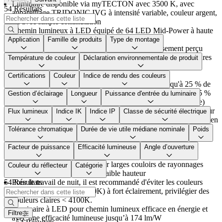
Luminaire disponible via myTECTON avec 3500 K, avec
54 Résultats
appareillage TRIDONIC IVG à intensité variable, couleur argent,
ou avec simple commutation
Chemin lumineux à LED équipé de 64 LED Mid-Power à haute
efficacité par segment
Application
Famille de produits
Type de montage
Concept de lentille fendue pour réduire l'éblouissement perçu
Les lentilles à recouvrement en PMMA (résistantes aux cassures
Température de couleur
Déclaration environnementale de produit
jusqu'à IK06) permettent la protection IP50 pour les LED et
l'optique sur chaque luminaire TECTON C LED
Certifications
Couleur
Indice de rendu des couleurs
En cas d'utilisation de luminaires en 2 m, il faut jusqu'à 25 % de
luminaires en moins, ce qui réduit le temps de montage de 35 %
Gestion d’éclairage
Longueur
Puissance d'entrée du luminaire
en moyenne (montage facilement réalisable par une personne)
L'utilisation idéale du convertisseur à LED avec 2 m de longueur
Flux lumineux
Indice IK
Indice IP
Classe de sécurité électrique
permet une meilleure efficacité du système qu'avec le luminaire en
1,5 m
Tolérance chromatique
Durée de vie utile médiane nominale
Poids
Axé sur les surfaces de rayonnages, les zones de passage sont
éclairées plus faiblement, répartition lumineuse symétrique
Facteur de puissance
Efficacité lumineuse
Angle d’ouverture
Tolérance chromatique max. 2 ellipses MacAdam
Convient particulièrement pour larges couloirs de rayonnages
Couleur du réflecteur
Catégorie
et/ou pour points lumineux à faible hauteur
54 Résultats
Pour le travail de nuit, il est recommandé d'éviter les couleurs
lumineuses froides (> 5300K) à fort éclairement, privilégier des
couleurs claires < 4100K.
Luminaire à LED pour chemin lumineux efficace en énergie et
Filtre
avec une efficacité lumineuse jusqu’à 174 lm/W