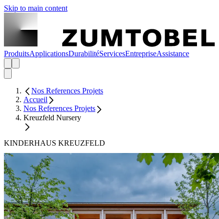
Skip to main content
Produits
Applications
Durabilité
Services
Entreprise
Assistance
Nos References Projets
Accueil
Nos References Projets
Kreuzfeld Nursery
KINDERHAUS KREUZFELD