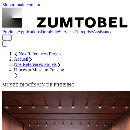
Skip to main content
Produits
Applications
Durabilité
Services
Entreprise
Assistance
Nos References Projets
Accueil
Nos References Projets
Diocesan Museum Freising
MUSÉE DIOCÉSAIN DE FREISING