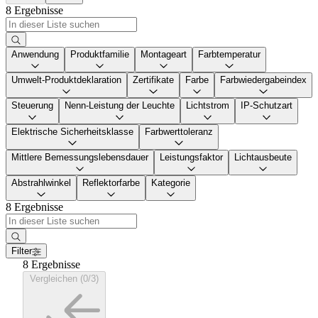
8 Ergebnisse
Anwendung
Produktfamilie
Montageart
Farbtemperatur
Umwelt-Produktdeklaration
Zertifikate
Farbe
Farbwiedergabeindex
Steuerung
Nenn-Leistung der Leuchte
Lichtstrom
IP-Schutzart
Elektrische Sicherheitsklasse
Farbwerttoleranz
Mittlere Bemessungslebensdauer
Leistungsfaktor
Lichtausbeute
Abstrahlwinkel
Reflektorfarbe
Kategorie
8 Ergebnisse
Filter
8 Ergebnisse
Vergleichen (0/3)