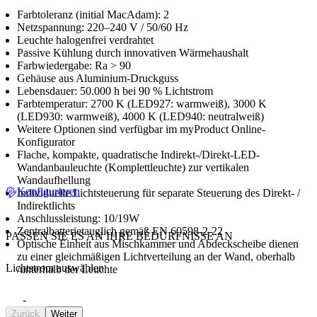
Farbtoleranz (initial MacAdam): 2
Netzspannung: 220–240 V / 50/60 Hz
Leuchte halogenfrei verdrahtet
Passive Kühlung durch innovativen Wärmehaushalt
Farbwiedergabe: Ra > 90
Gehäuse aus Aluminium-Druckguss
Lebensdauer: 50.000 h bei 90 % Lichtstrom
Farbtemperatur: 2700 K (LED927: warmweiß), 3000 K
(LED930: warmweiß), 4000 K (LED940: neutralweiß)
Weitere Optionen sind verfügbar im myProduct Online-
Konfigurator
Flache, kompakte, quadratische Indirekt-/Direkt-LED-
Wandanbauleuchte (Komplettleuchte) zur vertikalen
Wandaufhellung
Konfigurieren
Individuelle Lichtsteuerung für separate Steuerung des Direkt- /
Indirektlichts
Anschlussleistung: 10/19W
Zentralbatterietauglich gemäß EN 60598-2-22
PASSEN SIE ES AN IHRE BEDÜRFNISSE AN
Optische Einheit aus Mischkammer und Abdeckscheibe dienen
zu einer gleichmäßigen Lichtverteilung an der Wand, oberhalb
Lichtstrom auswählen
/unterhalb der Leuchte
-
Zurück
Weiter