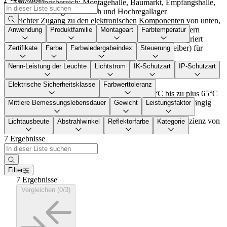
Anwendungsbereich: Montagehalle, Baumarkt, Empfangshalle,
Messehalle, Logistikbereich und Hochregallager
Leichter Zugang zu den elektronischen Komponenten von unten,
durch Abdeckung aus Polyamid mit verstärkten Glasfasern
Anwendung
Produktfamilie
Montageart
Farbtemperatur
Alle optionalen elektronischen Komponenten sind integriert
(Sensoren, Bluetooth-Technologie, 3h-Notlicht, Treiber) für
Zertifikate
Farbe
Farbwiedergabeindex
Steuerung
vollständigen Schutz
Lichtverteilungen: breitstrahlend (WideBeam WB), extra
Nenn-Leistung der Leuchte
Lichtstrom
IK-Schutzart
IP-Schutzart
breitstrahlend (VeryWideBeam VWB), tiefstrahlend
(NarrowBeam NB)
Elektrische Sicherheitsklasse
Farbwerttoleranz
Betriebs-Umgebungstemperatur:von min. 25°C bis zu plus 65°C
Temperaturbeständigkeit in der Standardausführung (abhängig
Mittlere Bemessungslebensdauer
Gewicht
Leistungsfaktor
von Diffusormaterial und Leuchtenlichtstrom)
LED-Hallenleuchte mit bis zu 42000 lm und hoher Effizienz von
Lichtausbeute
Abstrahlwinkel
Reflektorfarbe
Kategorie
bis zu 195 lm/W
7 Ergebnisse
Filter
7 Ergebnisse
Vergleichen (0/3)