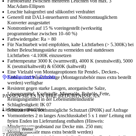
Farbtoleranz zwischen mehreren Leuchten von max. 3
MacAdam-Ellipsen
Leuchte halogenfrei und silikonfrei verdrahtet
Generell mit DALI-steuerbarem und Notstromtauglichem
Konverter ausgestattet
Notstromlevel auf 15 % voreingestellt (werkseitig
programmierbar zwischen 10–60 %)
Farbwiedergabe: Ra > 80
Für Nachtarbeit wird empfohlen, kalte Lichtfarben (> 5.300K) bei
hoher Beleuchtungsstärke zu vermeiden und stattdessen
Lichtfarben <4.100K einzusetzen
Farbtemperatur 3000 K (warmweiß), 4000 K (neutralweiß), 5000
K (neutral/kaltweiß) & 6500K (kaltweiß)
Eine Vielzahl von Montageoptionen für Pendel-, Decken-,
Konfigurieren
Zubehör
Einbau- und Wandmontage (Montagezubehör muss extra bestellt
werden) verfügbar
Resistent gegen starke Laugen, anorganische Salze,
Lösungsmittel, Kraftstoffe, Mineraöle, Bohröle, Fette,
PASSEN SIE ES AN IHRE BEDÜRFNISSE AN
Reinigungsmittel in der Lebensmittelindustrie
Schlagfestigkeit: IK 07
Lichtstrom auswählen
Schutzart IP66, höchstmögliche Schutzart (IP69K) auf Anfrage
Vormontiertes 2 m langes Anschlusskabel 5 x 1 mm² Leitung mit
freien Enden im Lieferumfang enthalten (Hinweis:
-
Mindestmontageabstand zur Decke min. 250 mm;
Zurück
Weiter
Montagezubehör muss extra bestellt werden)
7 Ergebnisse