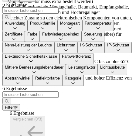
Montagezubehör muss extra bestellt werden)
6 Ergebnisse
Anwendungsbereich: Montagehalle, Baumarkt, Empfangshalle,
Messehalle, Logistikbereich und Hochregallager
Leichter Zugang zu den elektronischen Komponenten von unten,
durch Abdeckung aus Polyamid mit verstärkten Glasfasern
Anwendung
Produktfamilie
Montageart
Farbtemperatur
Alle optionalen elektronischen Komponenten sind integriert
(Sensoren, Bluetooth-Technologie, 3h-Notlicht, Treiber) für
Zertifikate
Farbe
Farbwiedergabeindex
Steuerung
vollständigen Schutz
Lichtverteilungen: breitstrahlend (WideBeam WB), extra
Nenn-Leistung der Leuchte
Lichtstrom
IK-Schutzart
IP-Schutzart
breitstrahlend (VeryWideBeam VWB), tiefstrahlend
(NarrowBeam NB)
Elektrische Sicherheitsklasse
Farbwerttoleranz
Betriebs-Umgebungstemperatur:von min. 25°C bis zu plus 65°C
Temperaturbeständigkeit in der Standardausführung (abhängig
Mittlere Bemessungslebensdauer
Leistungsfaktor
Lichtausbeute
von Diffusormaterial und Leuchtenlichtstrom)
LED-Hallenleuchte mit bis zu 21000 lm und hoher Effizienz von
Abstrahlwinkel
Reflektorfarbe
Kategorie
bis zu 195 lm/W
6 Ergebnisse
Filter
6 Ergebnisse
Vergleichen (0/3)