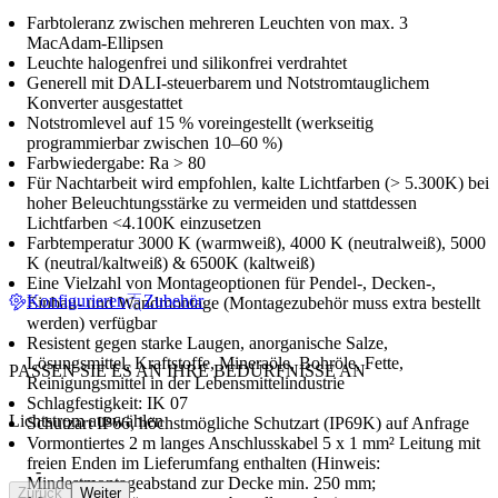
Farbtoleranz zwischen mehreren Leuchten von max. 3
MacAdam-Ellipsen
Leuchte halogenfrei und silikonfrei verdrahtet
Generell mit DALI-steuerbarem und Notstromtauglichem
Konverter ausgestattet
Notstromlevel auf 15 % voreingestellt (werkseitig
programmierbar zwischen 10–60 %)
Farbwiedergabe: Ra > 80
Für Nachtarbeit wird empfohlen, kalte Lichtfarben (> 5.300K) bei
hoher Beleuchtungsstärke zu vermeiden und stattdessen
Lichtfarben <4.100K einzusetzen
Farbtemperatur 3000 K (warmweiß), 4000 K (neutralweiß), 5000
K (neutral/kaltweiß) & 6500K (kaltweiß)
Eine Vielzahl von Montageoptionen für Pendel-, Decken-,
Konfigurieren
Zubehör
Einbau- und Wandmontage (Montagezubehör muss extra bestellt
werden) verfügbar
Resistent gegen starke Laugen, anorganische Salze,
Lösungsmittel, Kraftstoffe, Mineraöle, Bohröle, Fette,
PASSEN SIE ES AN IHRE BEDÜRFNISSE AN
Reinigungsmittel in der Lebensmittelindustrie
Schlagfestigkeit: IK 07
Lichtstrom auswählen
Schutzart IP66, höchstmögliche Schutzart (IP69K) auf Anfrage
Vormontiertes 2 m langes Anschlusskabel 5 x 1 mm² Leitung mit
freien Enden im Lieferumfang enthalten (Hinweis:
-
Mindestmontageabstand zur Decke min. 250 mm;
Zurück
Weiter