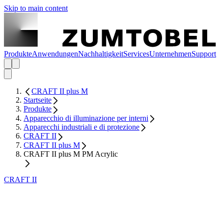
Skip to main content
Produkte
Anwendungen
Nachhaltigkeit
Services
Unternehmen
Support
CRAFT II plus M
Startseite
Produkte
Apparecchio di illuminazione per interni
Apparecchi industriali e di protezione
CRAFT II
CRAFT II plus M
CRAFT II plus M PM Acrylic
CRAFT II