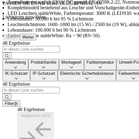
Zentralbatterietauglich 220 V DC gemäß EN 60598-2-22, Notstrom
PASSEN SIE ES AN IHRE BEDÜRFNISSE AN
Komplettmodell bestehend aus Leuchte und Vorschaltgeräte-Einhe
LED Leuchten stableWhite, Farbtemperatur: 3000 K (LED930: w
Lichtstrom auswählen
Lebensdauer: 50.000 h bei 95 % Lichtstrom
Leuchtenlichtstrom: 1600–1800 lm (15 W) / 2500 lm (19 W), abhä
Lebensdauer: 100.000 h bei 90 % Lichtstrom
-
Farbwiedergabe stableWhite: Ra > 90 (R9>50)
Zurück
Weiter
48 Ergebnisse
Anwendung
Produktfamilie
Montageart
Farbtemperatur
Umwelt-Pro
IK-Schutzart
IP-Schutzart
Elektrische Sicherheitsklasse
Farbwerttol
48 Ergebnisse
Filter
48 Ergebnisse
Vergleichen (0/3)