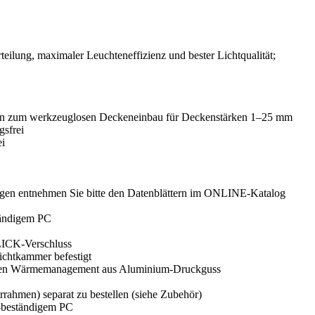
ilung, maximaler Leuchteneffizienz und bester Lichtqualität;
rn zum werkzeuglosen Deckeneinbau für Deckenstärken 1–25 mm
gsfrei
ei
ungen entnehmen Sie bitte den Datenblättern im ONLINE-Katalog
tändigem PC
LICK-Verschluss
ichtkammer befestigt
ssiven Wärmemanagement aus Aluminium-Druckguss
ahmen) separat zu bestellen (siehe Zubehör)
-beständigem PC