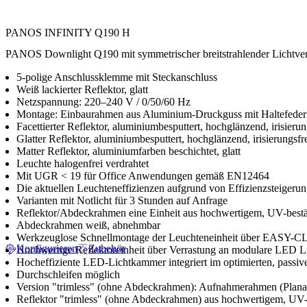
PANOS INFINITY Q190 H
PANOS Downlight Q190 mit symmetrischer breitstrahlender Lichtverte
5-polige Anschlussklemme mit Steckanschluss
Weiß lackierter Reflektor, glatt
Netzspannung: 220–240 V / 0/50/60 Hz
Montage: Einbaurahmen aus Aluminium-Druckguss mit Haltefede
Facettierter Reflektor, aluminiumbesputtert, hochglänzend, irisierun
Glatter Reflektor, aluminiumbesputtert, hochglänzend, irisierungsfr
Matter Reflektor, aluminiumfarben beschichtet, glatt
Leuchte halogenfrei verdrahtet
Mit UGR < 19 für Office Anwendungen gemäß EN12464
Die aktuellen Leuchteneffizienzen aufgrund von Effizienzsteiger
Varianten mit Notlicht für 3 Stunden auf Anfrage
Reflektor/Abdeckrahmen eine Einheit aus hochwertigem, UV-bes
Abdeckrahmen weiß, abnehmbar
Werkzeuglose Schnellmontage der Leuchteneinheit über EASY-C
Konfigurieren
Zubehör
Hochwertige Reflektoreinheit über Verrastung an modulare LED L
Hocheffiziente LED-Lichtkammer integriert im optimierten, pa
Durchschleifen möglich
Version "trimless" (ohne Abdeckrahmen): Aufnahmerahmen (Planarr
Reflektor "trimless" (ohne Abdeckrahmen) aus hochwertigem, UV