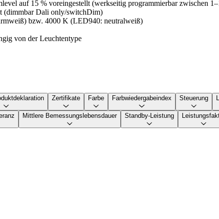
level auf 15 % voreingestellt (werkseitig programmierbar zwischen 1
it (dimmbar Dali only/switchDim)
armweiß) bzw. 4000 K (LED940: neutralweiß)
ngig von der Leuchtentype
duktdeklaration
Zertifikate
Farbe
Farbwiedergabeindex
Steuerung
eranz
Mittlere Bemessungslebensdauer
Standby-Leistung
Leistungsfak