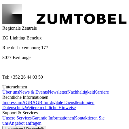
Regionale Zentrale
ZG Lighting Benelux
Rue de Luxembourg 177
8077 Bertrange
Tel: +352 26 44 03 50
Unternehmen
Über uns
News & Events
Newsletter
Nachhaltigkeit
Karriere
Rechtliche Informationen
Impressum
AGB
AGB für digitale Dienstleistungen
Datenschutz
Weitere rechtliche Hinweise
Support & Services
Unsere Services
Garantie Informationen
Kontaktieren Sie
uns
Angebot anfragen
Luxemburg | Deutsch