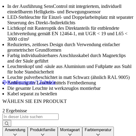
In der Ausführung SensControl mit integriertem, individuell
einstellbarem Helligkeits- und Bewegungssensor
LED-Stehleuchte für Einzel- und Doppelarbeitsplatz mit separater
Steuerung des Direkt-/Indirektlichts
Lichtkopf mit Rasteroptik des Direktanteils für entblendete
Lichtverteilung gemäß EN 12464-1, mit UGR < 19 und L65 <
3000 cd/m²
Reduziertes, zeitloses Design durch Verwendung einfacher
geometrischer Grundformen
Farbig individualisierbares Anschlusskabel durch Magnetclips
and der Säule geführt
Leuchtenkopf und -säule aus Aluminium und Fußplatte aus Stahl
für hohe Standsicherheit
Leuchte pulverbeschichtet in matt Schwarz (ähnlich RAL 9005)
Konfigurieren
Zubehör
Bedienung der Leuchte mittels Fernbedienung
Die gesamte Leuchte ist werkzeuglos montierbar
Kabel separat zu bestellen
WÄHLEN SIE EIN PRODUKT
2 Ergebnisse
Anwendung
Produktfamilie
Montageart
Farbtemperatur